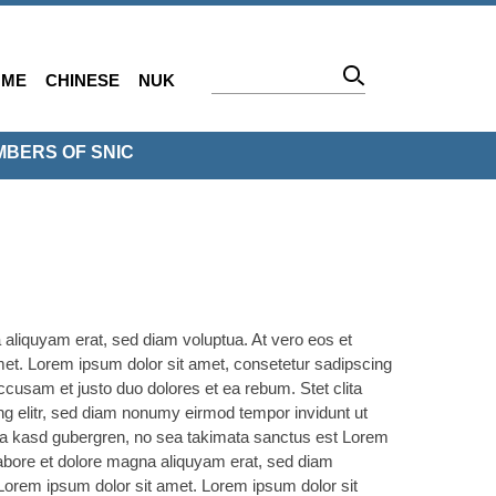
OME
CHINESE
NUK
BERS OF SNIC
 aliquyam erat, sed diam voluptua. At vero eos et
met. Lorem ipsum dolor sit amet, consetetur sadipscing
ccusam et justo duo dolores et ea rebum. Stet clita
g elitr, sed diam nonumy eirmod tempor invidunt ut
ita kasd gubergren, no sea takimata sanctus est Lorem
labore et dolore magna aliquyam erat, sed diam
 Lorem ipsum dolor sit amet. Lorem ipsum dolor sit