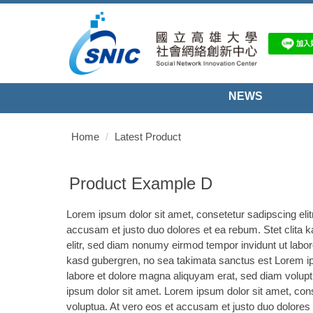
Jump
to
the
main
content
block
NEWS
Home
Latest Product
Product Example D
Lorem ipsum dolor sit amet, consetetur sadipscing eli
accusam et justo duo dolores et ea rebum. Stet clita 
elitr, sed diam nonumy eirmod tempor invidunt ut labor
kasd gubergren, no sea takimata sanctus est Lorem ips
labore et dolore magna aliquyam erat, sed diam volupt
ipsum dolor sit amet. Lorem ipsum dolor sit amet, con
voluptua. At vero eos et accusam et justo duo dolores